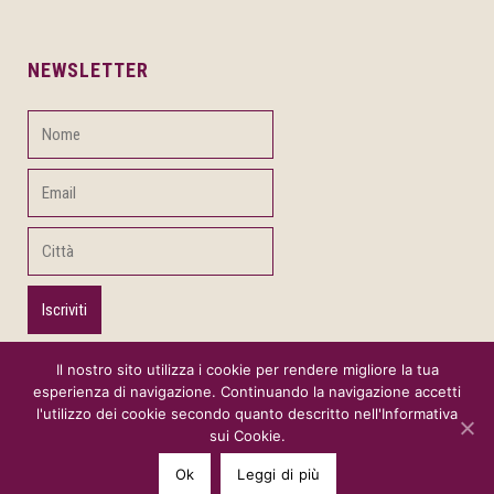
NEWSLETTER
Il nostro sito utilizza i cookie per rendere migliore la tua
Acconsento al trattamento dei dati personali ai
esperienza di navigazione. Continuando la navigazione accetti
sensi della legge n. 2016/679. Per ulteriori
l'utilizzo dei cookie secondo quanto descritto nell'Informativa
informazioni, consulta la privacy policy.
sui Cookie.
Ok
Leggi di più